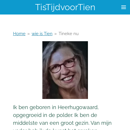
TisTijdvoorTien
Ga
direct
naar
de
hoofdinhoud
Home
»
wie is Tien
»
Tineke nu
Ik ben geboren in Heerhugowaard,
opgegroeid in de polder. Ik ben de
middelste van een groot gezin. Van mijn