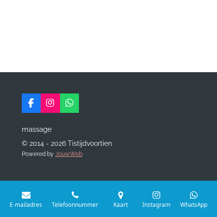
F
I
W
a
n
h
c
s
a
massage
e
t
t
b
a
s
© 2014 - 2026 Tistijdvoortien
o
g
A
Powered by
JouwWeb
o
r
p
k
a
p
m
E-mailadres
Telefoonnummer
Kaart
Instagram
WhatsApp