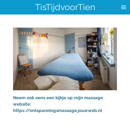
TisTijdvoorTien
Ga
direct
naar
de
hoofdinhoud
Neem ook eens een kijkje op mijn massage
website:
https://ontspanningsmassage.jouwweb.nl