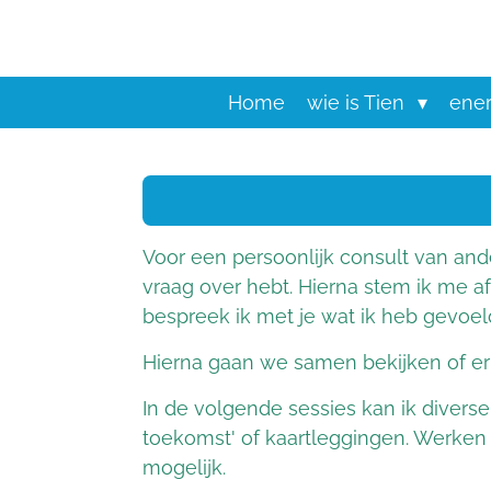
Ga
direct
naar
de
Home
wie is Tien
ener
hoofdinhoud
Voor een persoonlijk consult van and
vraag over hebt. Hierna stem ik me af
bespreek ik met je wat ik heb gevoe
Hierna gaan we samen bekijken of er
In de volgende sessies kan ik divers
toekomst' of kaartleggingen. Werken 
mogelijk.