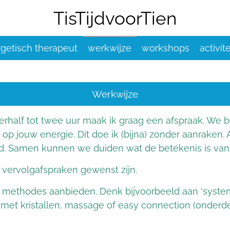
TisTijdvoorTien
getisch therapeut
werkwijze
workshops
activit
Werkwijze
erhalf tot twee uur maak ik graag een afspraak. We b
 op jouw energie. Dit doe ik (bijna) zonder aanraken.
ld. Samen kunnen we duiden wat de betekenis is van 
 vervolgafspraken gewenst zijn.
e methodes aanbieden. Denk bijvoorbeeld aan 'systemi
met kristallen, massage of easy connection (onderdee