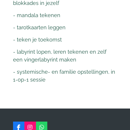
blokkades in jezelf
- mandala tekenen
- tarotkaarten leggen
- teken je toekomst
- labyrint lopen, leren tekenen en zelf
een vingerlabyrint maken
- systemische- en familie opstellingen, in
1-op-1 sessie
F
I
W